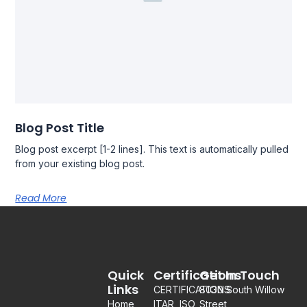
Blog Post Title
Blog post excerpt [1-2 lines]. This text is automatically pulled
from your existing blog post.
Read More
Quick
Certifications
Get In Touch
Links
CERTIFICATIONS:
8030 South Willow
Home
ITAR, ISO
Street