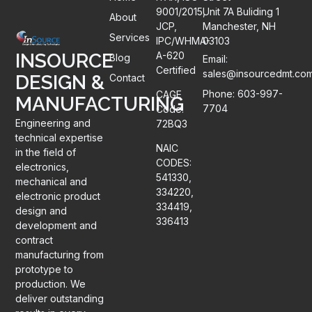
9001/2015,
Unit 7A Buliding 1
About
JCP,
Manchester, NH
Services
IPC/WHMA-
03103
A-620
INSOURCE
Blog
Email:
Certified
sales@insourcedmt.co
DESIGN &
Contact
Phone: 603-997-
CAGE
MANUFACTURING
7704
Code:
Engineering and
72BQ3
technical expertise
NAIC
in the field of
CODES:
electronics,
541330,
mechanical and
334220,
electronic product
334419,
design and
336413
development and
contract
manufacturing from
prototype to
production. We
deliver outstanding